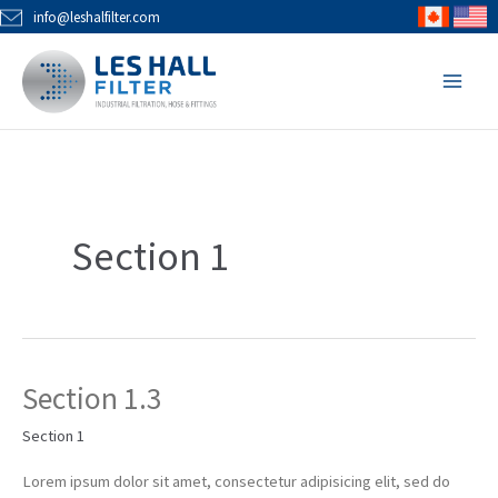
Skip
info@leshalfilter.com
to
MAI
content
MEN
Section 1
Section 1.3
Section
1.3
Section 1
Lorem ipsum dolor sit amet, consectetur adipisicing elit, sed do